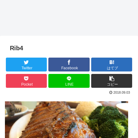
Rib4
Twitter
Facebook
はてブ
Pocket
LINE
コピー
2018.09.03