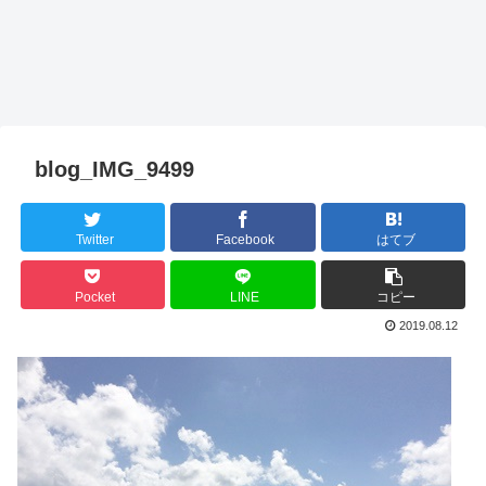
blog_IMG_9499
Twitter
Facebook
はてブ
Pocket
LINE
コピー
2019.08.12