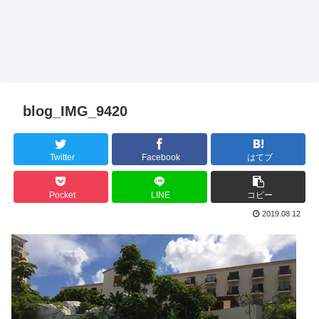
blog_IMG_9420
Twitter
Facebook
はてブ
Pocket
LINE
コピー
2019.08.12